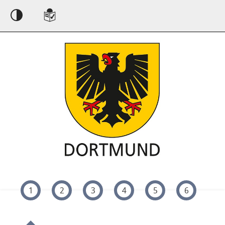
Einstellungen
1
2
3
4
5
6